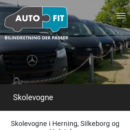
Gå
til
hovedindhold
Skolevogne
Skolevogne i Herning, Silkeborg og