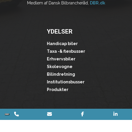
Medlem af Dansk Bilbrancheråd,
DBR.dk
YDELSER
Handicap biler
Taxa -& flexbusser
Erhvervsbiler
Skolevogne
Bilindretning
Institutionsbusser
Produkter
Copyright © 2026 - Auto Fit A/S
, CVR 39816679
|
Privatlivspolitik
|
Cookiepolitik