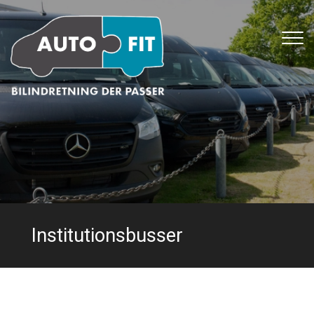
Gå
til
hovedindhold
Institutionsbusser