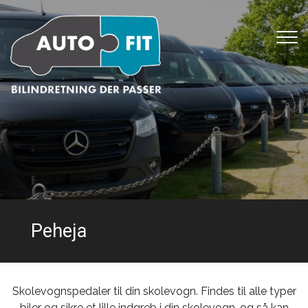
Gå
til
hovedindhold
Peheja
Skolevognspedaler til din skolevogn. Findes til alle typer
biler og sikre et lille indgreb i din skolevogn, og så kan