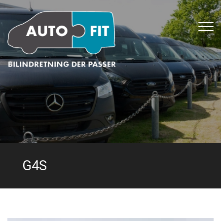
Gå
til
hovedindhold
G4S