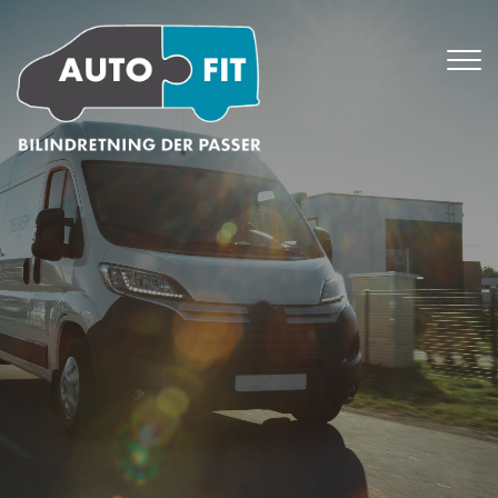
Gå
til
hovedindhold