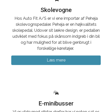
Skolevogne
Hos Auto Fit A/S er vi ene importør af Peheja
skolevognspedaler. Peheja er en højkvalitets
skolepedal. Udover sit lækre design, er pedallen
udviklet med fokus på skånsom indgreb i din bil
og har mulighed for at blive genbrugt i
forskellige køretøjer.
Læs mere
E-minibusser
Vi er vilde med elbiler, derfor har vi netop sat os